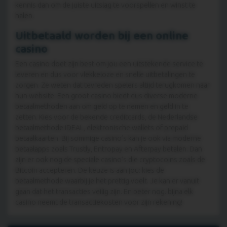
kennis dan om de juiste uitslag te voorspellen en winst te
halen.
Uitbetaald worden bij een online
casino
Een casino doet zijn best om jou een uitstekende service te
leveren en dus voor vlekkeloze en snelle uitbetalingen te
zorgen. Ze weten dat tevreden spelers altijd terugkomen naar
hun website. Een groot casino biedt dus diverse moderne
betaalmethoden aan om geld op te nemen en geld in te
zetten. Kies voor de bekende creditcards, de Nederlandse
betaalmethode iDEAL, elektronische wallets of prepaid
betaalkaarten. Bij sommige casino’s kan je ook via moderne
betaalapps zoals Trustly, Entropay en Afterpay betalen. Dan
zijn er ook nog de speciale casino’s die cryptocoins zoals de
Bitcoin accepteren. De keuze is aan jou: kies de
betaalmethode waarbij je het prettig voelt. Je kan er vanuit
gaan dat het transacties veilig zijn. En beter nog. bijna elk
casino neemt de transactiekosten voor zijn rekening!