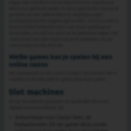
krijg je vaak ook direct een no deposit bonus, waardoor je
direct voor geld kunt spelen. En als je gaat storten dan kan je
genieten van een welkomstbonus, waarbij jou eigen
stortingsbedrag flink opgehoogd worden. Je kunt zonder al
teveel moeite honderden euro’s aan gratis speeltegoed
binnenhalen, en ook free spins op de gokkasten krijgen. Het
casino moet wel zulke hoge bonussen aanbieden om zijn
concurrenten te slim af te zijn.
Welke games kan je spelen bij een
online casino
Het spelaanbod van elk casino is anders. We noemen hier in
vogelvlucht de belangrijkste games die je kunt spelen.
Slot machines
Dit zijn de bekende gokkasten uit speelhallen die in een
digitale versie beschikbaar zijn.
Je kunt kiezen voor Classic Slots, de
fruitautomaten. Dit zijn games die je zonder