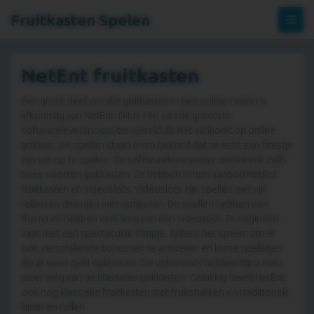
Fruitkasten Spelen
NetEnt fruitkasten
Een groot deel van alle gokkasten in een online casino is
afkomstig van NetEnt. Dit is één van de grootste
softwareleveranciers ter wereld als het aankomt op online
gokken. De spellen staan erom bekend dat ze echt een feestje
zijn om op te spelen. De softwareleverancier ontwikkelt zelfs
twee soorten gokkasten. Ze hebben in hun aanbod NetEnt
fruitkasten en videoslots. Videoslots zijn spellen met vijf
rollen en drie rijen met symbolen. De spellen hebben een
thema en hebben veel weg van een videospel. Ze beginnen
vaak met een spectaculair filmpje. Tijdens het spelen zijn er
ook verschillende bonussen te activeren en losse spelletjes
die je weer geld opleveren. De videoslots hebben bijna niets
meer weg van de klassieke gokkasten. Gelukkig heeft NetEnt
ook nog klassieke fruitkasten met fruitstukken en traditionele
lijnen en rollen.