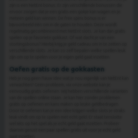
zijn is een NetEnt bonus. Er zijn verschillende bonussen die
ervoor zorgen dat je een gratis een gokje kan wagen en je
meteen geld kan winnen. De free spins bonus is er
bijvoorbeeld één om in de gaten te houden. Deze wordt
regelmatig gecombineerd met NetEnt slots. Je kan dan gratis
spelen op je favoriete gokkast. Of wat dacht je van een
stortingsbonus? Hierbij krijg je geld cadeau om in te zetten op
verschillende slots. Je kan zo zelf bepalen welke spellen leuk
zijn om op te spelen voor je eigen geld gaat inzetten.
Oefen gratis op de gokkasten
Heb je nog geen flauw idee wat je nou eigenlijk van NetEnt kan
verwachten? Geen probleem, via onze website kan je
eenvoudig gratis oefenen. Wij hebben verschillende varianten
van de spellen online staan. Je kan hier zonder problemen
gratis op oefenen en kans maken op leuke geldbedragen.
Door te oefenen kan je een idee krijgen welke slots je straks
leuk vindt om op te spelen met echt geld. Er staat tenslotte
wel iets op het spel als je echt geld gaat inzetten. Probeer
daarom gerust een paar spellen gratis uit voor je echt geld
gaat inzetten.