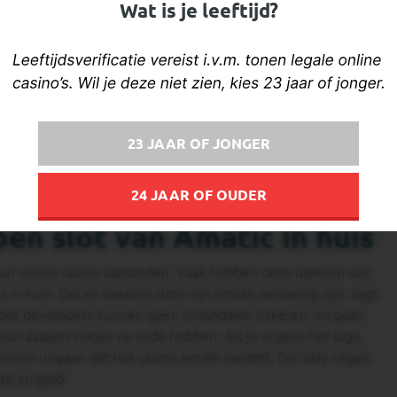
Wat is je leeftijd?
 fruitkasten
e inmiddels wel onder de klassiekers kunnen rekenen, zijn
pellen heeft een eigen aantal reels en een eigen aantal
ren zijn, is het dus altijd weer eventjes kijken wat jouw
 Amatic fruitkasten dezelfde layout hebben. Heb je eenmaal
23 JAAR OF JONGER
een ander spel van Amatic in elkaar zit. Vaak is er ook een
de kans om je winst in een klap te verdubbelen na afloop
24 JAAR OF OUDER
en slot van Amatic in huis
n hun online casino aanbieden. Vaak hebben deze plekken ook
 in huis. Dat er sowieso slots van Amatic aanwezig zijn, zegt
Grote developers kunnen geen schandalen riskeren, en gaan
hun zaakjes netjes op orde hebben. Als je ergens het logo
rvan uitgaan dat het casino eerlijk handelt, fair play regels
ta en geld.