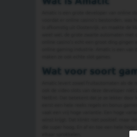
Wat is Amatic
Amatic is een grote developer van online sl
voordat er online casino’s bestonden, was he
is afkomstig uit Oostenrijk, en maakte de kl
weet wel, de grote zwarte automaten met coo
online casino’s echt een groot ding gingen
online gaming industrie. Amatic is een van 
maken ze ook echte slot games.
Wat voor soort gam
Amatic levert zowel fruitautomaten als de
ook de video slots van deze developer niet 
NetEnt. Dat betekent dat je ze lekker door 
eerst een hele reeks regels en bonus game
vaak een vrij hoge variantie. Een hoge varia
winst krijgt. Dat klinkt niet positief, maar da
die super hoog. En af en toe een hele hoge b
elkaar sprokkelen.