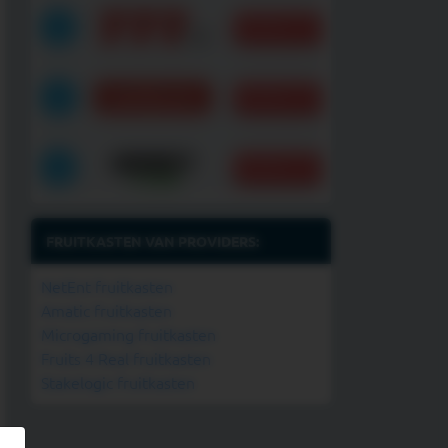
4
BEZOEK NU
5
BEZOEK NU
6
BEZOEK NU
FRUITKASTEN VAN PROVIDERS:
NetEnt fruitkasten
Amatic fruitkasten
Microgaming fruitkasten
Fruits 4 Real fruitkasten
Stakelogic fruitkasten